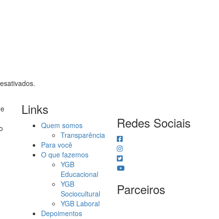
esativados.
Links
 e
Redes Sociais
Quem somos
o
Transparência
Para você
O que fazemos
YGB
Educacional
YGB
Parceiros
Sociocultural
YGB Laboral
Depoimentos