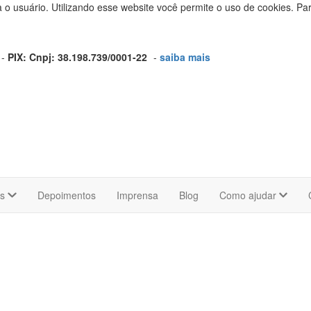
a o usuário. Utilizando esse website você permite o uso de cookies. P
 -
PIX: Cnpj: 38.198.739/0001-22
-
saiba mais
os
Depoimentos
Imprensa
Blog
Como ajudar